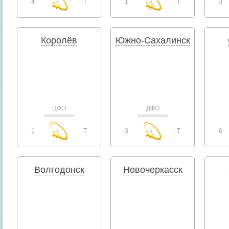
4
T
1
T
3
Королёв
Южно-Сахалинск
ЦФО
ДФО
1
T
3
T
6
Волгодонск
Новочеркасск