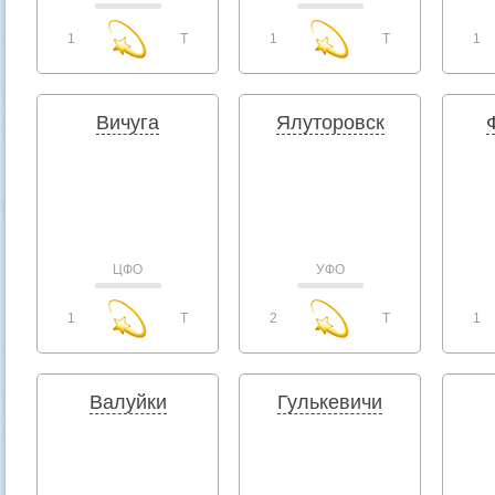
1
T
1
T
1
Вичуга
Ялуторовск
ЦФО
УФО
1
T
2
T
1
Валуйки
Гулькевичи