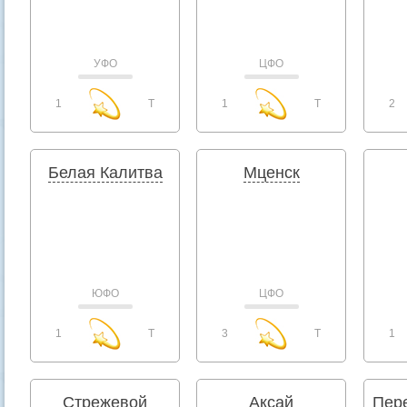
УФО
ЦФО
1
T
1
T
2
Белая Калитва
Мценск
ЮФО
ЦФО
1
T
3
T
1
Стрежевой
Аксай
Пер