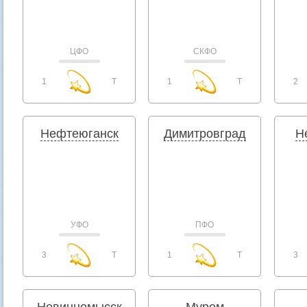
ЦФО
СКФО
1
T
1
T
2
Нефтеюганск
Димитровград
Н
УФО
ПФО
3
T
1
T
3