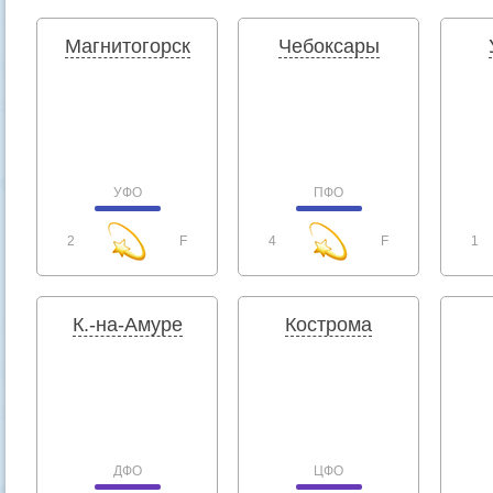
Магнитогорск
Чебоксары
УФО
ПФО
2
F
4
F
1
К.-на-Амуре
Кострома
ДФО
ЦФО