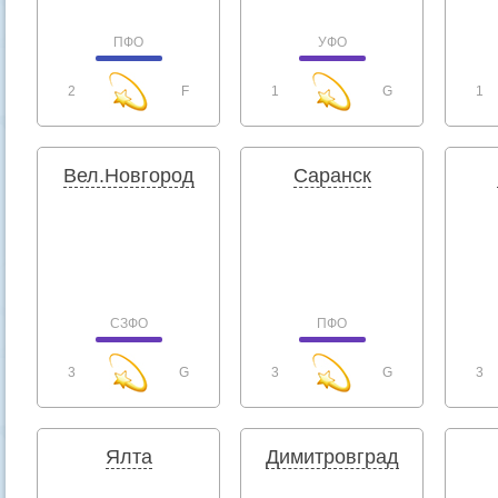
ПФО
УФО
2
F
1
G
1
Вел.Новгород
Саранск
СЗФО
ПФО
3
G
3
G
3
Ялта
Димитровград