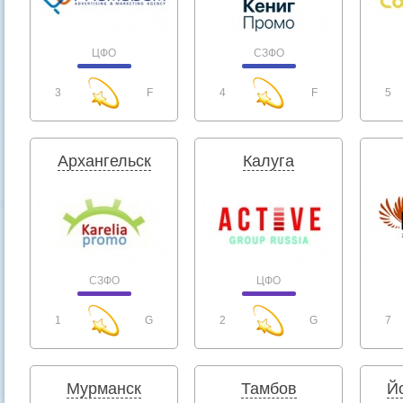
ЦФО
СЗФО
3
F
4
F
5
Архангельск
Калуга
СЗФО
ЦФО
1
G
2
G
7
Мурманск
Тамбов
Й