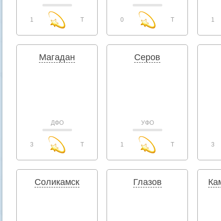
1
T
0
T
1
Магадан
Серов
ДФО
УФО
3
T
1
T
3
Соликамск
Глазов
Ка