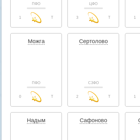
ПФО
ЦФО
1
T
3
T
1
Можга
Сертолово
ПФО
СЗФО
0
T
2
T
1
Надым
Сафоново