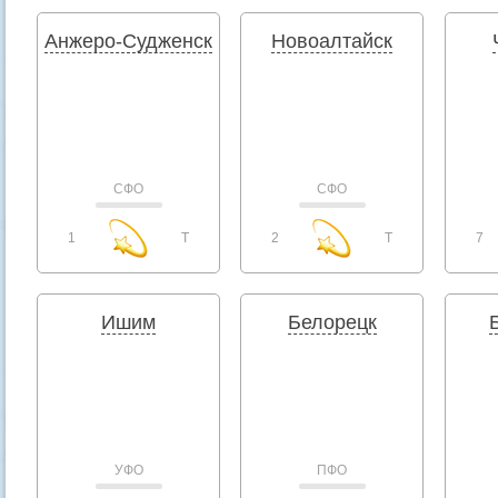
Анжеро-Судженск
Новоалтайск
СФО
СФО
1
T
2
T
7
Ишим
Белорецк
УФО
ПФО