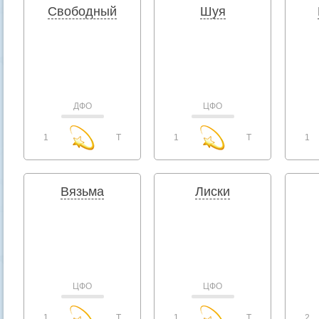
Свободный
Шуя
ДФО
ЦФО
1
T
1
T
1
Вязьма
Лиски
ЦФО
ЦФО
1
T
1
T
2