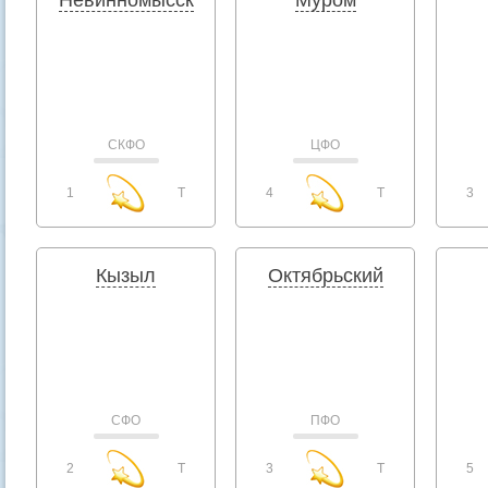
Невинномысск
Муром
СКФО
ЦФО
1
T
4
T
3
Кызыл
Октябрьский
СФО
ПФО
2
T
3
T
5