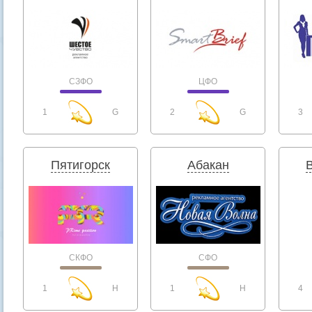
СЗФО
ЦФО
1
G
2
G
3
Пятигорск
Абакан
СКФО
СФО
1
H
1
H
4