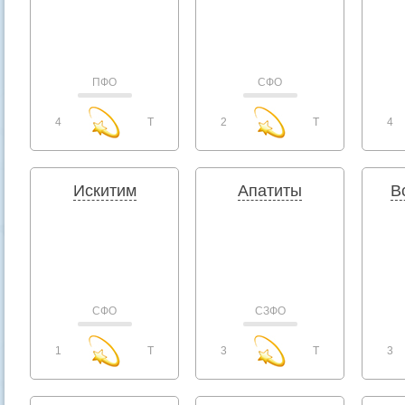
ПФО
СФО
4
T
2
T
4
Искитим
Апатиты
В
СФО
СЗФО
1
T
3
T
3