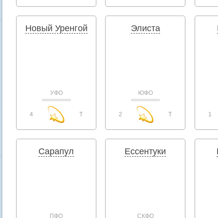
Новый Уренгой
Элиста
УФО
ЮФО
4
T
2
T
1
Сарапул
Ессентуки
ПФО
СКФО