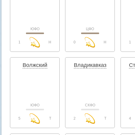
ЮФО
ЦФО
1
H
0
H
1
Волжский
Владикавказ
Ст
ЮФО
СКФО
5
T
2
T
4