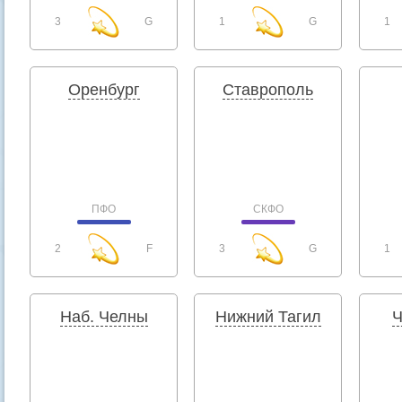
3
G
1
G
1
Оренбург
Ставрополь
ПФО
СКФО
2
F
3
G
1
Наб. Челны
Нижний Тагил
Ч