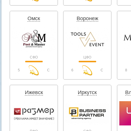
Омск
Воронеж
СФО
ЦФО
5
C
6
C
8
Ижевск
Иркутск
Вл