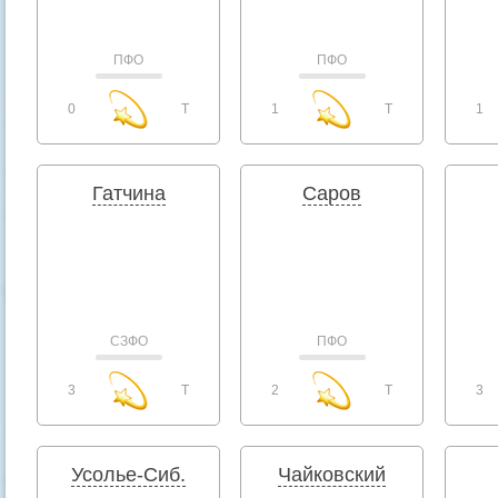
ПФО
ПФО
0
T
1
T
1
Гатчина
Саров
СЗФО
ПФО
3
T
2
T
3
Усолье-Сиб.
Чайковский