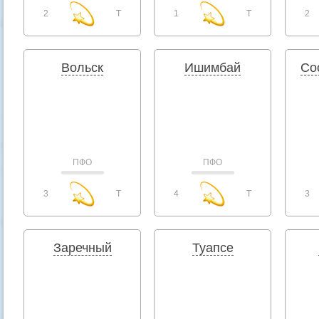
2
T
1
T
2
Вольск
Ишимбай
Со
ПФО
ПФО
3
T
4
T
3
Заречный
Туапсе