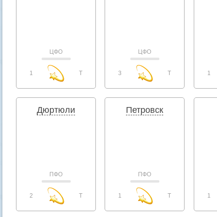
ЦФО
ЦФО
1
T
3
T
1
Дюртюли
Петровск
ПФО
ПФО
2
T
1
T
1