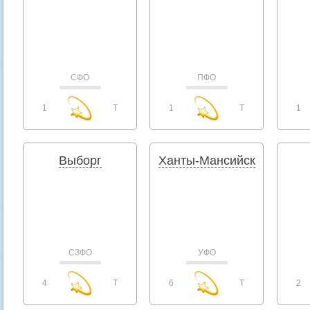
СФО
ПФО
1
T
1
T
1
Выборг
Ханты-Мансийск
СЗФО
УФО
4
T
6
T
2