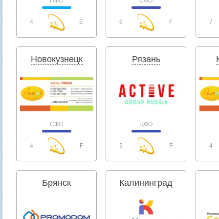
ПФО
СФО
4
E
6
F
7
Новокузнецк
Рязань
СФО
ЦФО
4
F
3
F
4
Брянск
Калининград