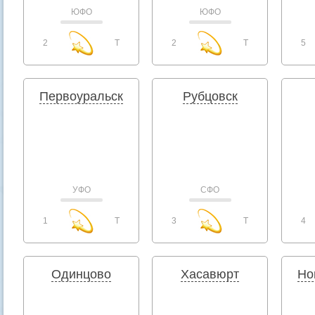
ЮФО
ЮФО
2
T
2
T
5
Первоуральск
Рубцовск
УФО
СФО
1
T
3
T
4
Одинцово
Хасавюрт
Но