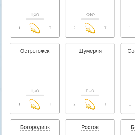
ЦФО
ЮФО
1
T
2
T
1
Острогожск
Шумерля
Со
ЦФО
ПФО
1
T
2
T
1
Богородицк
Ростов
Б