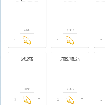
СФО
ЮФО
1
T
1
T
2
Бирск
Урюпинск
ПФО
ЮФО
3
T
2
T
1