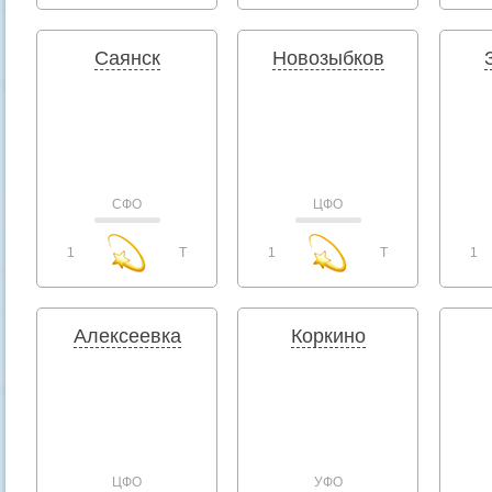
Саянск
Новозыбков
СФО
ЦФО
1
T
1
T
1
Алексеевка
Коркино
ЦФО
УФО