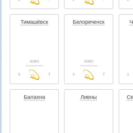
Тимашёвск
Белореченск
Ч
ЮФО
ЮФО
3
T
3
T
1
Балахна
Ливны
Се